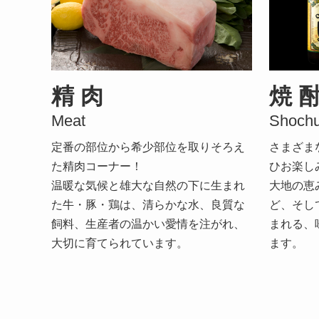
精 肉
焼 
Meat
Shoch
定番の部位から希少部位を取りそろえ
さまざま
た精肉コーナー！
ひお楽し
温暖な気候と雄大な自然の下に生まれ
大地の恵
た牛・豚・鶏は、清らかな水、良質な
ど、そし
飼料、生産者の温かい愛情を注がれ、
まれる、
大切に育てられています。
ます。