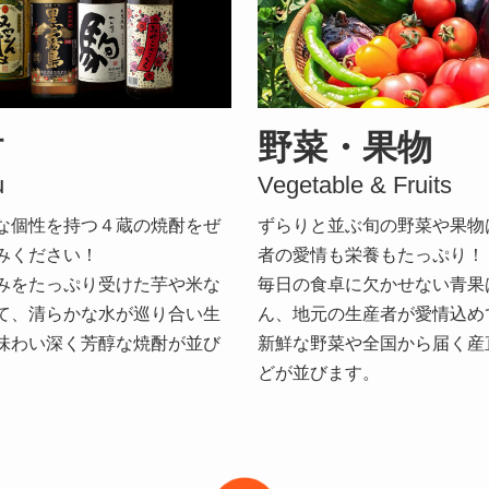
野菜・果物
酎
Vegetable & Fruits
u
ずらりと並ぶ旬の野菜や果物
な個性を持つ４蔵の焼酎をぜ
者の愛情も栄養もたっぷり！
みください！
毎日の食卓に欠かせない青果
みをたっぷり受けた芋や米な
ん、地元の生産者が愛情込め
て、清らかな水が巡り合い生
新鮮な野菜や全国から届く産
味わい深く芳醇な焼酎が並び
どが並びます。