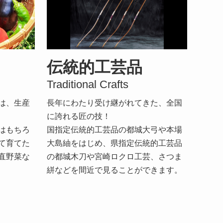
伝統的工芸品
Traditional Crafts
は、生産
長年にわたり受け継がれてきた、全国
に誇れる匠の技！
はもちろ
国指定伝統的工芸品の都城大弓や本場
て育てた
大島紬をはじめ、県指定伝統的工芸品
直野菜な
の都城木刀や宮崎ロクロ工芸、さつま
絣などを間近で見ることができます。